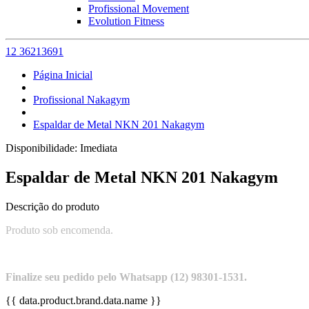
Profissional Movement
Evolution Fitness
12 36213691
Página Inicial
Profissional Nakagym
Espaldar de Metal NKN 201 Nakagym
Disponibilidade:
Imediata
Espaldar de Metal NKN 201 Nakagym
Descrição do produto
Produto sob encomenda.
Finalize seu pedido pelo Whatsapp (12) 98301-1531.
{{ data.product.brand.data.name }}